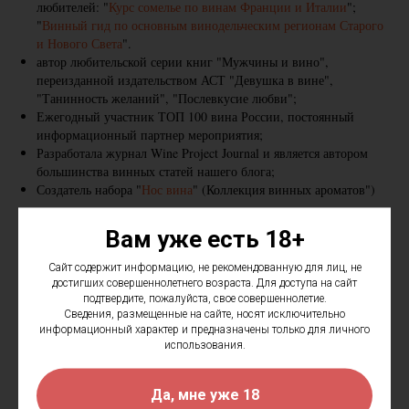
любителей: "
Курс сомелье по винам Франции и Италии
";
"
Винный гид по основным винодельческим регионам Старого
и Нового Света
".
автор любительской серии книг "Мужчины и вино",
переизданной издательством АСТ "Девушка в вине",
"Танинность желаний", "Послевкусие любви";
Ежегодный участник ТОП 100 вина России, постоянный
информационный партнер мероприятия;
Разработала журнал Wine Project Journal и является автором
большинства винных статей нашего блога;
Создатель набора "
Нос вина
" (Коллекция винных ароматов")
Вам уже есть 18+
Сайт содержит информацию, не рекомендованную для лиц, не
достигших совершеннолетнего возраста. Для доступа на сайт
подтвердите, пожалуйста, свое совершеннолетие.
Сведения, размещенные на сайте, носят исключительно
информационный характер и предназначены только для личного
использования.
Да, мне уже 18