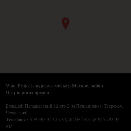
Wine Project - курсы сомелье в Москве,
район
Патриарших прудов
Большой Палашевский 12 стр 2 (м Пушкинская, Тверская,
Чеховская)
Телефон:
8-499-393-34-91 / 8-926-248-28-64/8-925-793-34-
91/