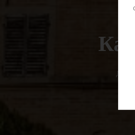
Кас
Дворц