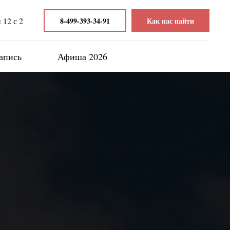
12 с 2
8-499-393-34-91
Как нас найти
апись
Афиша 2026