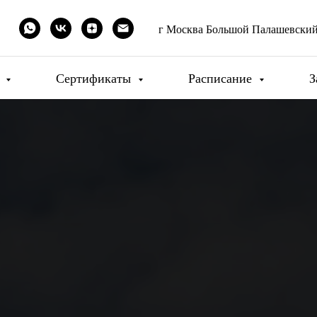
г Москва Большой Палашевский 
и
Сертификаты
Расписание
З