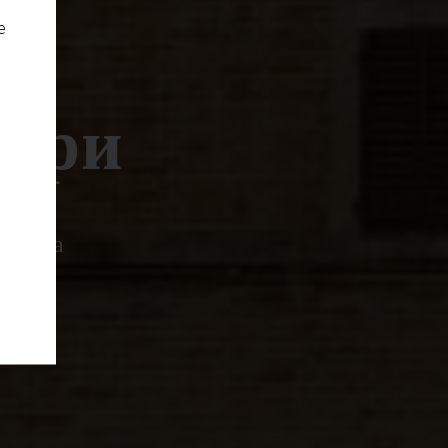
е
гери
рдеска