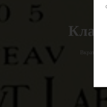
Клас
Вкратце оп