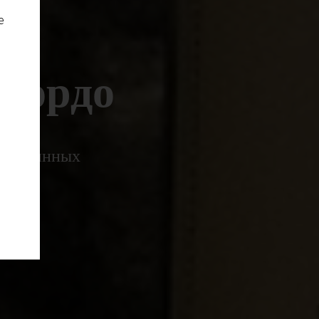
е
Бордо
ть о винных