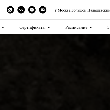
г Москва Большой Палашевский 
и
Сертификаты
Расписание
З