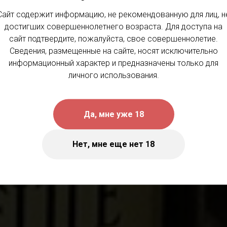
Сайт содержит информацию, не рекомендованную для лиц, н
достигших совершеннолетнего возраста. Для доступа на
сайт подтвердите, пожалуйста, свое совершеннолетие.
сификации вин 
Сведения, размещенные на сайте, носят исключительно
информационный характер и предназначены только для
личного использования.
ишем самое основное, что необходимо зна
Да, мне уже 18
классификациях этого региона
Нет, мне еще нет 18