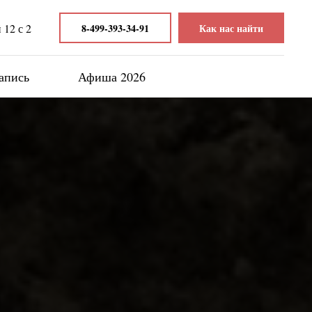
12 с 2
8-499-393-34-91
Как нас найти
апись
Афиша 2026