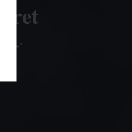
laret
"Кларе"