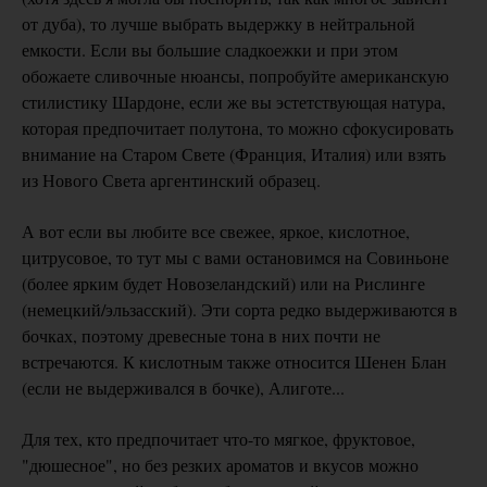
от дуба), то лучше выбрать выдержку в нейтральной
емкости. Если вы большие сладкоежки и при этом
обожаете сливочные нюансы, попробуйте американскую
стилистику Шардоне, если же вы эстетствующая натура,
которая предпочитает полутона, то можно сфокусировать
внимание на Старом Свете (Франция, Италия) или взять
из Нового Света аргентинский образец.
А вот если вы любите все свежее, яркое, кислотное,
цитрусовое, то тут мы с вами остановимся на Совиньоне
(более ярким будет Новозеландский) или на Рислинге
(немецкий/эльзасский). Эти сорта редко выдерживаются в
бочках, поэтому древесные тона в них почти не
встречаются. К кислотным также относится Шенен Блан
(если не выдерживался в бочке), Алиготе...
Для тех, кто предпочитает что-то мягкое, фруктовое,
"дюшесное", но без резких ароматов и вкусов можно