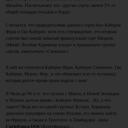
Мальбек. Насчитывают эти «другие сорта» менее 2% от
общей площади посадок в Бордо.
Считается, что прародителями данного сорта был Каберне
Фран и Гро Каберне, хотя есть утверждение, что вторым
сортом был некий забытый французский сорт Мюраль
(Murál). Вообще Карменер входит в прекрасную группу
сортов, именуемую «Carmenet»!
К ней же относятся Каберне Фран, Каберне Совиньон, Гро
Каберне, Мерло, Фер.. и это объясняет всю ту путаницу,
которая долгое время происходила с ним!
В Чили до 90-х гг. его путали с Мерло, в Новой Зеландии
и Италии долгое время с Каберне Франом…Ну, а что
такого? Ведь все из одной группы! Кстати, Карменер
довольно популярен на севере Италии, его можно найти
во Фриули, а также в Трентино, в Ломбардии - вина
Curtefranca DOC
(Куртефранка)...