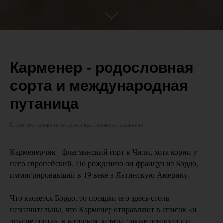
Карменер - родословная
сорта и международная
путаница
С кем его только не путали и как только не называли!
Карменерчик - флагманский сорт в Чили, хотя корни у
него европейский. По рождению он француз из Бордо,
иммигрировавший в 19 веке в Латинскую Америку.
Что касается Бордо, то посадки его здесь столь
незначительны, что Карменер отправляют в список «и
другие сорта», к которым, кстати, также относится и