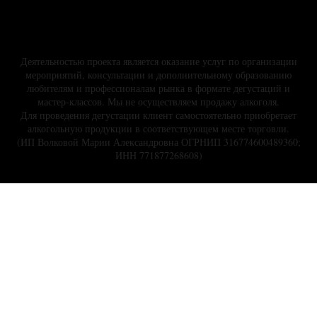
Деятельностью проекта является оказание услуг по организации
мероприятий, консультации и дополнительному образованию
любителям и профессионалам рынка в формате дегустаций и
мастер-классов. Мы не осуществляем продажу алкоголя.
Для проведения дегустации клиент самостоятельно приобретает
алкогольную продукции в соответствующем месте торговли.
(ИП Волковой Марии Александровна ОГРНИП 316774600489360;
ИНН 771877268608)
Сертификаты на дегустацию и мастер-классы сомелье
Дегустации вина и винные мастер-классы в школе сомелье Wine
Project
Публичная оферта
© 2015 Wine Project
Back to top