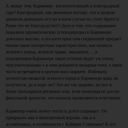
А между тем, Карменер - восхитительный и благородный
сорт! Благородный, как минимум потому, что в низком
ценовом диапазоне его ни в коем случае не стоит брать!))
Разве это не благородство?) Дело в том, что содержание
пиразина (ароматические углеводороды) в Каремнере
довольно высоко, а эта категория хим соединений придает
винам такие интересные характеристики, как нюансы
зеленого перца, зеленой травы, эвкалипта…, в
недозревшем Карменере такие оттенки будут уж очень
чувствительными + к ним добавятся овощные тона, а такое
часто встречается в крутом масс-маркете. Избежать
полностью нюансов зеленого перца в Карменере вряд ли
получится, да и надо ли? Это же так здорово, но вот в
более прохладных регионах или, если виноград не достиг
фенольной зрелости, эти нюансы проявляются отчетливее.
Карменер очень любит тепло и долго созревает. Он
прекрасен, как в монсортовой версии, так и в
ассамбляжах, в особенности с Каберне Совиньон! К его