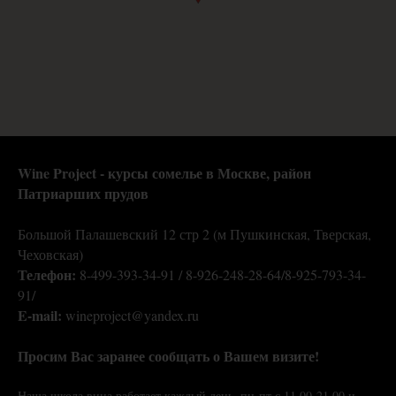
Wine Project - курсы сомелье в Москве,
район
Патриарших прудов
Большой Палашевский 12 стр 2 (м Пушкинская, Тверская,
Чеховская)
Телефон:
8-499-393-34-91 / 8-926-248-28-64/8-925-793-34-
91/
E-mail:
wineproject@yandex.ru
Просим Вас заранее сообщать о Вашем визите!
Наша школа вина работает каждый день, пн-пт с 11.00-21.00 и