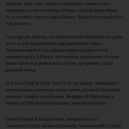
нюансы, даже тона сырости (подлеска), словно вино
переносит в себе не только оттенки сорта Каберне Фран,
но и историю самого замка Шинон. Такого же холодного и
загадочного.
Сам городок Шинон, несмотря на свой скромный антураж,
несет в себе волшебный и заколдованный образ.
Возвышающийся над городом замок сохранил свой
внешних вид с XII века, хотя первые укрепления на этом
холме были построены еще в V веке во времена галло-
римской эпохи.
В X веке Граф де Блуа, Тибо I, по прозвищу "мошенник"
возвел первые каменные стены замка, который был позже
завоеван графом Анжуйским, Жоффруа II Мартелем, и
вплоть до XIII века принадлежал анжуйской ветви.
Позже Генрих II Плантегенет, который был по
совместительству мужем Алиеноры Аквитанской, а также