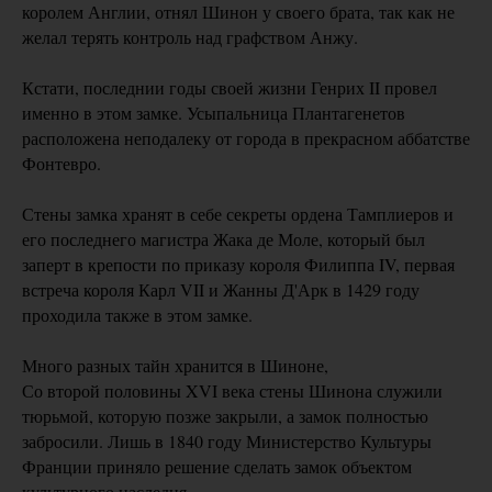
королем Англии, отнял Шинон у своего брата, так как не
желал терять контроль над графством Анжу.
Кстати, последнии годы своей жизни Генрих II провел
именно в этом замке. Усыпальница Плантагенетов
расположена неподалеку от города в прекрасном аббатстве
Фонтевро.
Стены замка хранят в себе секреты ордена Тамплиеров и
его последнего магистра Жака де Моле, который был
заперт в крепости по приказу короля Филиппа IV, первая
встреча короля Карл VII и Жанны Д'Арк в 1429 году
проходила также в этом замке.
Много разных тайн хранится в Шиноне,
Со второй половины XVI века стены Шинона служили
тюрьмой, которую позже закрыли, а замок полностью
забросили. Лишь в 1840 году Министерство Культуры
Франции приняло решение сделать замок объектом
культурного наследия.