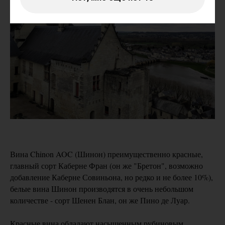
Вина Chinon AOC (Шинон) преимущественно красные,
главный сорт Каберне Фран (он же "Бретон", возможно
добавление Каберне Совиньона, но редко и не более 10%),
белые вина Шинон производятся в очень небольшом
количестве - сорт Шенен Блан, он же Пино де Луар.
Красные вина обладают насыщенным рубиновым