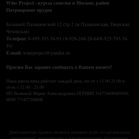
Wine Project - курсы сомелье в Москве,
район
Патриарших прудов
Большой Палашевский 12 стр 2 (м Пушкинская, Тверская,
Чеховская)
Телефон:
8-499-393-34-91 / 8-926-248-28-64/8-925-793-34-
91/
E-mail:
wineproject@yandex.ru
Просим Вас заранее сообщать о Вашем визите!
Наша школа вина работает каждый день, пн-пт с 11.00-21.00 и
сб-вс с 12.00 - 21.00
ИП Волковой Марии Александровна ОГРНИП 316774600489360;
ИНН 771877268608
Деятельностью проекта является оказание услуг по организации
мероприятий, консультации и дополнительному образованию