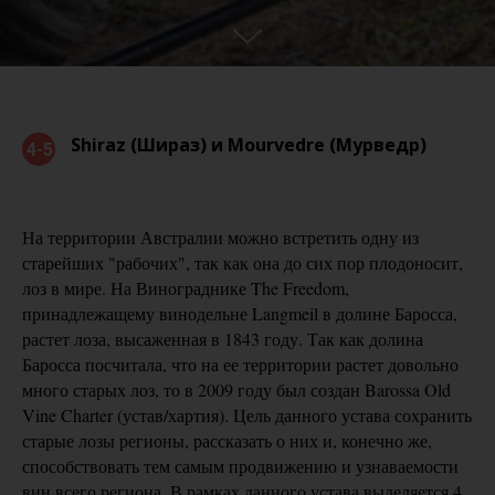
Shiraz (Шираз) и Mourvedre (Мурведр)
4-5
На территории Австралии можно встретить одну из
старейших "рабочих", так как она до сих пор плодоносит,
лоз в мире. На Винограднике The Freedom,
принадлежащему винодельне Langmeil в долине Баросса,
растет лоза, высаженная в 1843 году. Так как долина
Баросса посчитала, что на ее территории растет довольно
много старых лоз, то в 2009 году был создан Barossa Old
Vine Charter (устав/хартия). Цель данного устава сохранить
старые лозы регионы, рассказать о них и, конечно же,
способствовать тем самым продвижению и узнаваемости
вин всего региона. В рамках данного устава выделяется 4