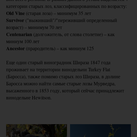
категории старых лоз, классифицированных по возрасту:
Old Vine
(старая лоза) – минимум 35 лет
Survivor
("выживший"/"переживший определенный
возраст) – минимум 70 лет
Centenarian
(долгожитель, от слова столетие) – как
миниум 100 лет
Ancestor
(прародитель) – как миниум 125
Еще один старый виноградник Шираза 1847 года
проживает на территории винодельни Turkey Flat
(Баросса), также помимо старых лоз Шираза, в долине
Баросса можно найти самые старые лозы Мурведра,
высаженного в 1853 году, который сейчас принадлежит
винодельне Hewitson.