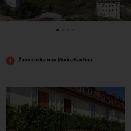
Žametovka или Modra Kavčina
1