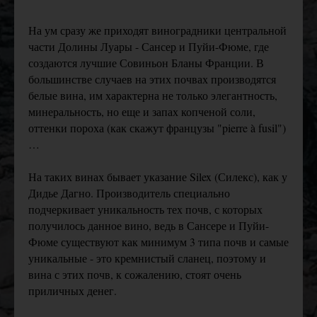
На ум сразу же приходят виноградники центральной
части Долины Луары - Сансер и Пуйи-Фюме, где
создаются лучшие Совиньон Бланы Франции. В
большинстве случаев на этих почвах производятся
белые вина, им характерна не только элегантность,
минеральность, но еще и запах копченой соли,
оттенки пороха (как скажут французы "pierre à fusil")
…
На таких винах бывает указание Silex (Силекс), как у
Дидье Дагно. Производитель специально
подчеркивает уникальность тех почв, с которых
получилось данное вино, ведь в Сансере и Пуйи-
Фюме существуют как минимум 3 типа почв и самые
уникальные - это кремнистый сланец, поэтому и
вина с этих почв, к сожалению, стоят очень
приличных денег.