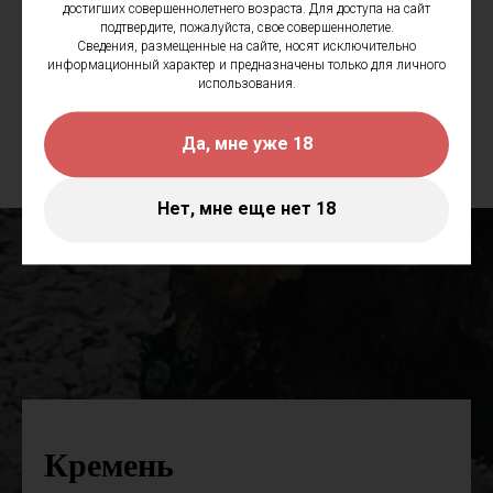
достигших совершеннолетнего возраста. Для доступа на сайт
В Ланегдок-Руссильоне в деревушке Фожер вы найдете 3
подтвердите, пожалуйста, свое совершеннолетие.
вида сланцевых почв: шиферный сланец (dallas), глинисто-
Сведения, размещенные на сайте, носят исключительно
песчаные сланцы (schistes-greseux), а также очень хрупкую
информационный характер и предназначены только для личного
использования.
разновидность, которая легко крошется и именуется в этих
местах frites.
Да, мне уже 18
Нет, мне еще нет 18
Кремень