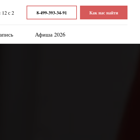
12 с 2
8-499-393-34-91
Как нас найти
апись
Афиша 2026