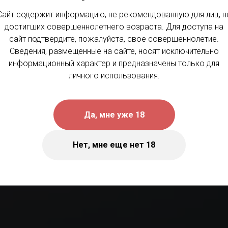
Сайт содержит информацию, не рекомендованную для лиц, н
Книга Men&Win
достигших совершеннолетнего возраста. Для доступа на
сайт подтвердите, пожалуйста, свое совершеннолетие.
Сведения, размещенные на сайте, носят исключительно
или
информационный характер и предназначены только для
личного использования.
ы и Вино (часть
Да, мне уже 18
Нет, мне еще нет 18
весело о винах, чтение для отдыха и во вр