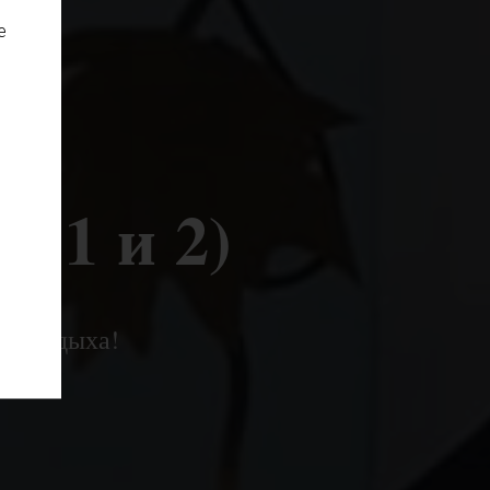
е
e
 1 и 2)
емя отдыха!