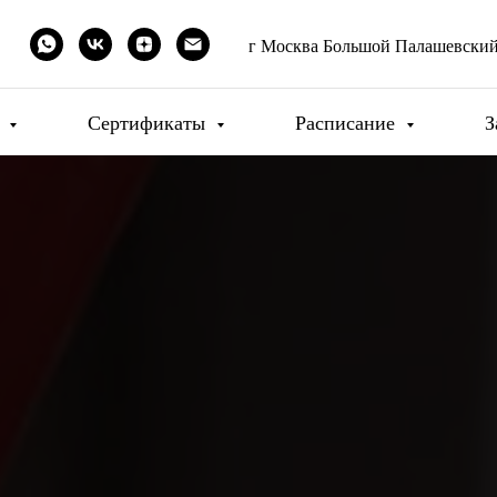
г Москва Большой Палашевский 
и
Сертификаты
Расписание
З