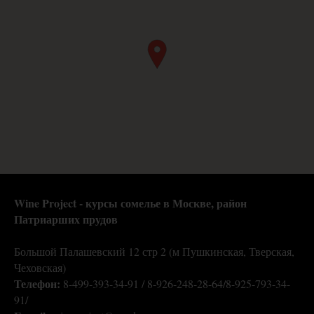
Wine Project - курсы сомелье в Москве,
район
Патриарших прудов
Большой Палашевский 12 стр 2 (м Пушкинская, Тверская,
Чеховская)
Телефон:
8-499-393-34-91 / 8-926-248-28-64/8-925-793-34-
91/