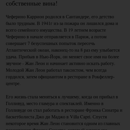
собственные вина!
Чеферино Каррион родился в Сантандере, его детство
было трудным. В 1941г из-за пожара он лишился дома и
всего семейного имущества. В 19 летнем возрасте
Чеферино в начале отправляется в Париж, а потом
совершает 7 безуспешных попыток пересечь
Атлантический океан, наконец-то на 8 раз ему улыбается
удача. Прибыв в Нью-Йорк, он меняет свое имя на более
звучное - Жан Леон и начинает активно искать работу.
Молодой Жан Леон работал таксистом, чем всегда
гордился, затем официантом в ресторане в Рокфеллер-
центре.
Его жизнь стала меняться к лучшему, когда он прибыл в
Голливуд, место гламура и спектаклей. Именно в
Голливуде он стал работать в ресторане Фрэнка Синатра и
баскетболиста Джо ди Маджо в Villa Capri. Спустя
некоторое время Жан Леон становится одним из главных
помощников Фрэнка Синатра, который научил его