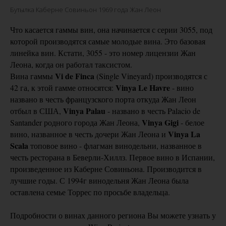
Бутылка Каберне Совиньон 1969 года Жан Леон
Что касается гаммы вин, она начинается с серии 3055, под
которой производятся самые молодые вина. Это базовая
линейка вин. Кстати, 3055 - это номер лицензии Жан
Леона, когда он работал таксистом.
Vi de Finca
Вина гаммы
(Single Vineyard) производятся с
Vinya Le Havre
42 га, к этой гамме относятся:
- вино
названо в честь французского порта откуда Жан Леон
Vinya Palau
отбыл в США,
- названо в честь Palacio de
Vinya Gigi
Santander родного города Жан Леона,
- белое
Vinya La
вино, названное в честь дочери Жан Леона и
Scala
топовое вино - флагман винодельни, названное в
честь ресторана в Беверли-Хиллз. Первое вино в Испании,
произведенное из Каберне Совиньона. Производится в
лучшие годы. С 1994г винодельня Жан Леона была
оставлена семье Торрес по просьбе владельца.
Подробности о винах данного региона Вы можете узнать у