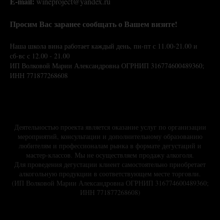
E-mail:
wineproject@yandex.ru
Просим Вас заранее сообщать о Вашем визите!
Наша школа вина работает каждый день, пн-пт с 11.00-21.00 и
сб-вс с 12.00 - 21.00
ИП Волковой Марии Александровна ОГРНИП 316774600489360;
ИНН 771877268608
Деятельностью проекта является оказание услуг по организации
мероприятий, консультации и дополнительному образованию
любителям и профессионалам рынка в формате дегустаций и
мастер-классов. Мы не осуществляем продажу алкоголя.
Для проведения дегустации клиент самостоятельно приобретает
алкогольную продукции в соответствующем месте торговли.
(ИП Волковой Марии Александровна ОГРНИП 316774600489360;
ИНН 771877268608)